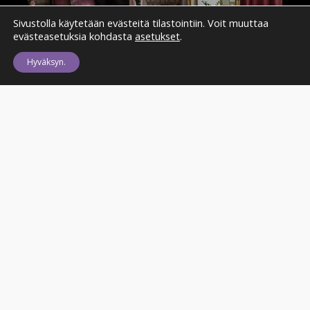
Sivustolla käytetään evästeitä tilastointiin. Voit muuttaa
evästeasetuksia kohdasta
asetukset
.
Hyväksyn.
©
2026
Valokuvaaja Sofia Virtanen