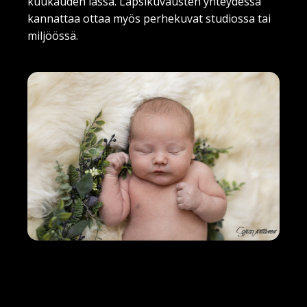
kuukauden iässä. Lapsikuvausten yhteydessä
kannattaa ottaa myös perhekuvat studiossa tai
miljöössä.