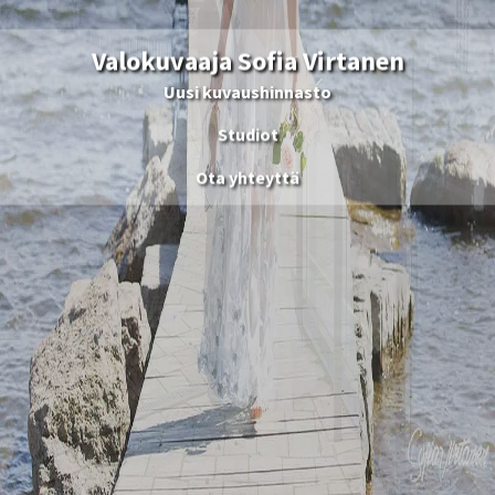
Valokuvaaja Sofia Virtanen
Uusi kuvaushinnasto
Studiot
Ota yhteyttä