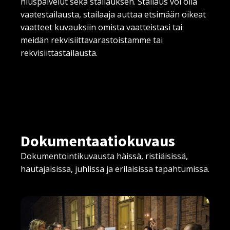
hiuspalvelut sekä stailauksen. Stailaus voi olla
vaatestailausta, stailaaja auttaa etsimään oikeat
vaatteet kuvauksiin omista vaatteistasi tai
meidän rekvisiittavarastoistamme tai
rekvisiittastailausta.
Dokumentaatiokuvaus
Dokumentointikuvausta häissä, ristiäisissä,
hautajaisissa, juhlissa ja erilaisissa tapahtumissa.